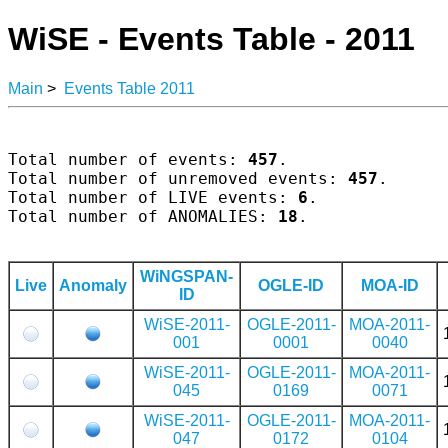
WiSE - Events Table - 2011
Main
>
Events Table 2011
Total number of events: 
457
.

Total number of unremoved events: 
457
.

Total number of LIVE events: 
6
.

Total number of ANOMALIES: 
18
.

WiNGSPAN-
Live
Anomaly
OGLE-ID
MOA-ID
ID
WiSE-2011-
OGLE-2011-
MOA-2011-
001
0001
0040
WiSE-2011-
OGLE-2011-
MOA-2011-
045
0169
0071
WiSE-2011-
OGLE-2011-
MOA-2011-
047
0172
0104