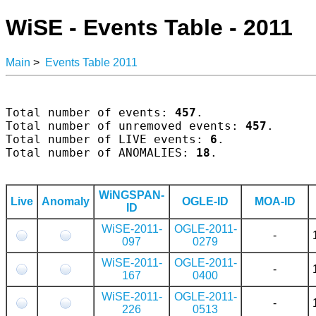
WiSE - Events Table - 2011
Main
>
Events Table 2011
Total number of events: 
457
.

Total number of unremoved events: 
457
.

Total number of LIVE events: 
6
.

Total number of ANOMALIES: 
18
.

WiNGSPAN-
Live
Anomaly
OGLE-ID
MOA-ID
ID
WiSE-2011-
OGLE-2011-
-
097
0279
WiSE-2011-
OGLE-2011-
-
167
0400
WiSE-2011-
OGLE-2011-
-
226
0513