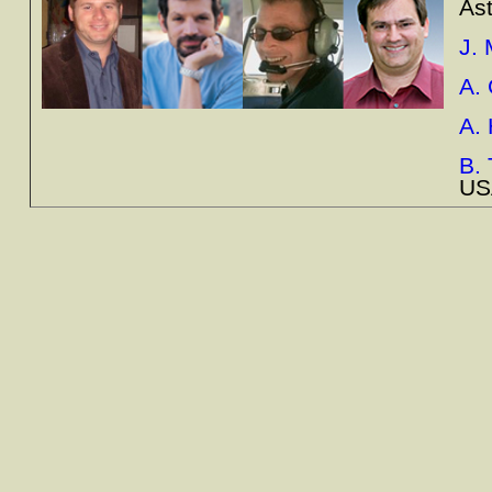
As
J. 
A.
A.
B. 
US