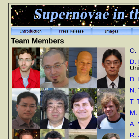
Team Members
O.
D.
Uni
D.
N.
T. 
M.
A. 
R. 