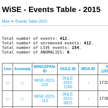
WiSE - Events Table - 2015
Main
>
Events Table 2015
Total number of events: 
412
.

Total number of unremoved events: 
412
.

Total number of LIVE events: 
154
.

Total number of ANOMALIES: 
0
.

WiNGSPAN-
Live
Anomaly
OGLE-ID
MOA-ID
ID
(J2
OGLE-
WiSE-2015-
2015-
-
17:5
233
1200
OGLE-
WiSE-2015-
2015-
-
17:5
113
0815