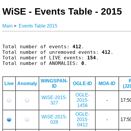
WiSE - Events Table - 2015
Main
>
Events Table 2015
Total number of events: 
412
.

Total number of unremoved events: 
412
.

Total number of LIVE events: 
154
.

Total number of ANOMALIES: 
0
.

WiNGSPAN-
Live
Anomaly
OGLE-ID
MOA-ID
ID
(J2
OGLE-
WiSE-2015-
2015-
-
17:5
327
1456
OGLE-
WiSE-2015-
2015-
-
17:5
028
0412