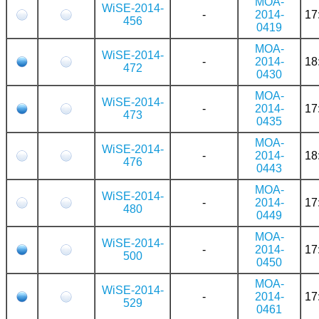
MOA-
WiSE-2014-
-
2014-
17
456
0419
MOA-
WiSE-2014-
-
2014-
18
472
0430
MOA-
WiSE-2014-
-
2014-
17
473
0435
MOA-
WiSE-2014-
-
2014-
18
476
0443
MOA-
WiSE-2014-
-
2014-
17
480
0449
MOA-
WiSE-2014-
-
2014-
17
500
0450
MOA-
WiSE-2014-
-
2014-
17
529
0461