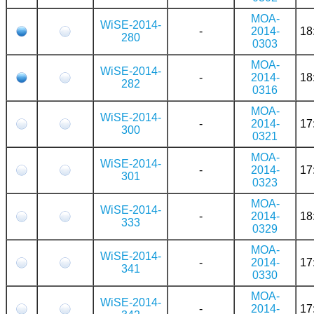
MOA-
WiSE-2014-
-
2014-
18
280
0303
MOA-
WiSE-2014-
-
2014-
18
282
0316
MOA-
WiSE-2014-
-
2014-
17
300
0321
MOA-
WiSE-2014-
-
2014-
17
301
0323
MOA-
WiSE-2014-
-
2014-
18
333
0329
MOA-
WiSE-2014-
-
2014-
17
341
0330
MOA-
WiSE-2014-
-
2014-
17