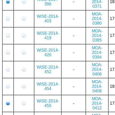
-
2014-
18
390
0371
MOA-
WiSE-2014-
-
2014-
17
403
0380
MOA-
WiSE-2014-
-
2014-
17
419
0385
MOA-
WiSE-2014-
-
2014-
17
420
0394
MOA-
WiSE-2014-
-
2014-
17
452
0406
MOA-
WiSE-2014-
-
2014-
18
454
0408
MOA-
WiSE-2014-
-
2014-
17
455
0412