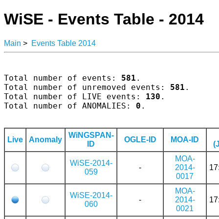
WiSE - Events Table - 2014
Main
>
Events Table 2014
Total number of events: 
581
.

Total number of unremoved events: 
581
.

Total number of LIVE events: 
130
.

Total number of ANOMALIES: 
0
.

WiNGSPAN-
Live
Anomaly
OGLE-ID
MOA-ID
ID
(
MOA-
WiSE-2014-
-
2014-
17
059
0017
MOA-
WiSE-2014-
-
2014-
17
060
0021