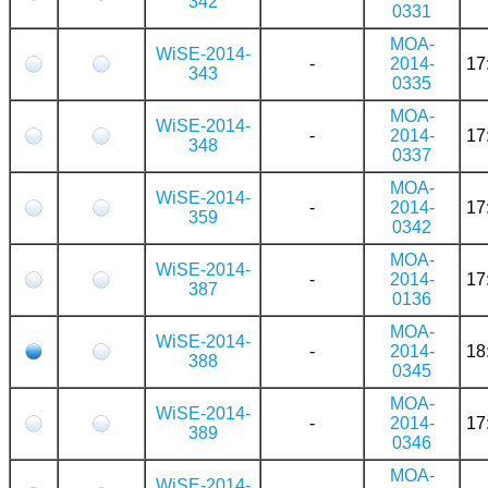
342
0331
MOA-
WiSE-2014-
-
2014-
17
343
0335
MOA-
WiSE-2014-
-
2014-
17
348
0337
MOA-
WiSE-2014-
-
2014-
17
359
0342
MOA-
WiSE-2014-
-
2014-
17
387
0136
MOA-
WiSE-2014-
-
2014-
18
388
0345
MOA-
WiSE-2014-
-
2014-
17
389
0346
MOA-
WiSE-2014-