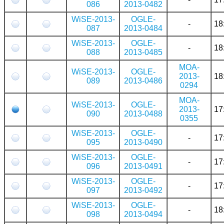
086
2013-0482
WiSE-2013-
OGLE-
-
18
087
2013-0484
WiSE-2013-
OGLE-
-
18
088
2013-0485
MOA-
WiSE-2013-
OGLE-
2013-
18
089
2013-0486
0294
MOA-
WiSE-2013-
OGLE-
2013-
17
090
2013-0488
0355
WiSE-2013-
OGLE-
-
17
095
2013-0490
WiSE-2013-
OGLE-
-
17
096
2013-0491
WiSE-2013-
OGLE-
-
17
097
2013-0492
WiSE-2013-
OGLE-
-
18
098
2013-0494