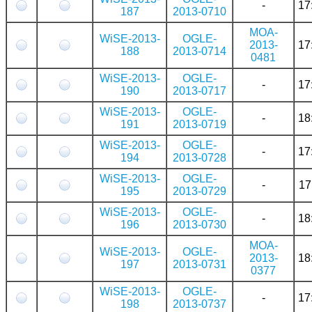
-
17
187
2013-0710
MOA-
WiSE-2013-
OGLE-
2013-
17
188
2013-0714
0481
WiSE-2013-
OGLE-
-
17
190
2013-0717
WiSE-2013-
OGLE-
-
18
191
2013-0719
WiSE-2013-
OGLE-
-
17
194
2013-0728
WiSE-2013-
OGLE-
-
17
195
2013-0729
WiSE-2013-
OGLE-
-
18
196
2013-0730
MOA-
WiSE-2013-
OGLE-
2013-
18
197
2013-0731
0377
WiSE-2013-
OGLE-
-
17
198
2013-0737