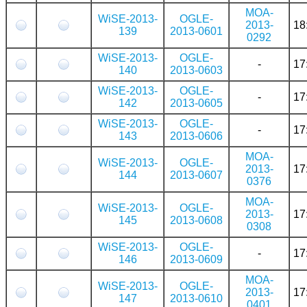
MOA-
WiSE-2013-
OGLE-
2013-
18
139
2013-0601
0292
WiSE-2013-
OGLE-
-
17
140
2013-0603
WiSE-2013-
OGLE-
-
17
142
2013-0605
WiSE-2013-
OGLE-
-
17
143
2013-0606
MOA-
WiSE-2013-
OGLE-
2013-
17
144
2013-0607
0376
MOA-
WiSE-2013-
OGLE-
2013-
17
145
2013-0608
0308
WiSE-2013-
OGLE-
-
17
146
2013-0609
MOA-
WiSE-2013-
OGLE-
2013-
17
147
2013-0610
0401