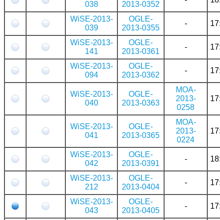
038
2013-0352
WiSE-2013-
OGLE-
-
17
039
2013-0355
WiSE-2013-
OGLE-
-
17
141
2013-0361
WiSE-2013-
OGLE-
-
17
094
2013-0362
MOA-
WiSE-2013-
OGLE-
2013-
17
040
2013-0363
0258
MOA-
WiSE-2013-
OGLE-
2013-
17
041
2013-0365
0224
WiSE-2013-
OGLE-
-
18
042
2013-0391
WiSE-2013-
OGLE-
-
17
212
2013-0404
WiSE-2013-
OGLE-
-
17
043
2013-0405