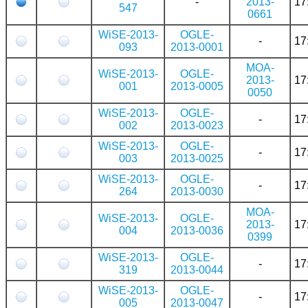
-
2013-
17
547
0661
WiSE-2013-
OGLE-
-
17
093
2013-0001
MOA-
WiSE-2013-
OGLE-
2013-
17
001
2013-0005
0050
WiSE-2013-
OGLE-
-
17
002
2013-0023
WiSE-2013-
OGLE-
-
17
003
2013-0025
WiSE-2013-
OGLE-
-
17
264
2013-0030
MOA-
WiSE-2013-
OGLE-
2013-
17
004
2013-0036
0399
WiSE-2013-
OGLE-
-
17
319
2013-0044
WiSE-2013-
OGLE-
-
17
005
2013-0047