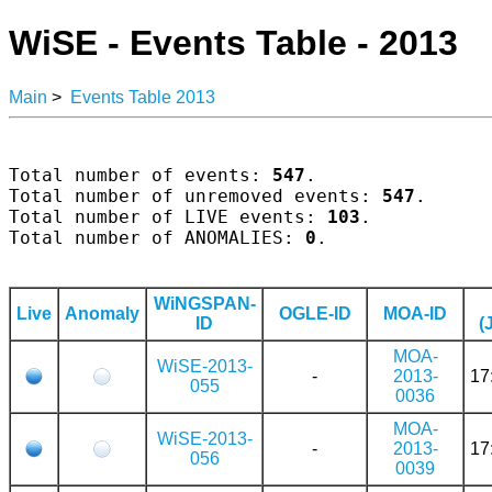
WiSE - Events Table - 2013
Main
>
Events Table 2013
Total number of events: 
547
.

Total number of unremoved events: 
547
.

Total number of LIVE events: 
103
.

Total number of ANOMALIES: 
0
.

WiNGSPAN-
Live
Anomaly
OGLE-ID
MOA-ID
ID
(
MOA-
WiSE-2013-
-
2013-
17
055
0036
MOA-
WiSE-2013-
-
2013-
17
056
0039