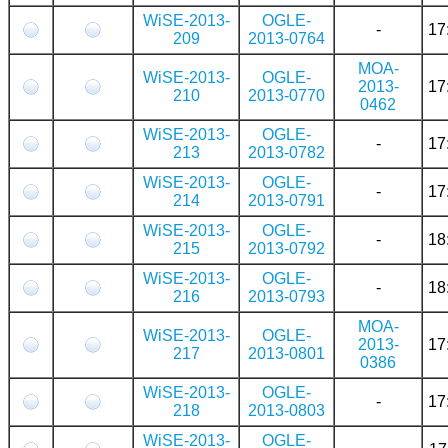
WiSE-2013-
OGLE-
-
17
209
2013-0764
MOA-
WiSE-2013-
OGLE-
2013-
17
210
2013-0770
0462
WiSE-2013-
OGLE-
-
17
213
2013-0782
WiSE-2013-
OGLE-
-
17
214
2013-0791
WiSE-2013-
OGLE-
-
18
215
2013-0792
WiSE-2013-
OGLE-
-
18
216
2013-0793
MOA-
WiSE-2013-
OGLE-
2013-
17
217
2013-0801
0386
WiSE-2013-
OGLE-
-
17
218
2013-0803
WiSE-2013-
OGLE-