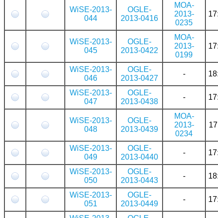
MOA-
WiSE-2013-
OGLE-
2013-
17
044
2013-0416
0235
MOA-
WiSE-2013-
OGLE-
2013-
17
045
2013-0422
0199
WiSE-2013-
OGLE-
-
18
046
2013-0427
WiSE-2013-
OGLE-
-
17
047
2013-0438
MOA-
WiSE-2013-
OGLE-
2013-
17
048
2013-0439
0234
WiSE-2013-
OGLE-
-
17
049
2013-0440
WiSE-2013-
OGLE-
-
18
050
2013-0443
WiSE-2013-
OGLE-
-
17
051
2013-0449