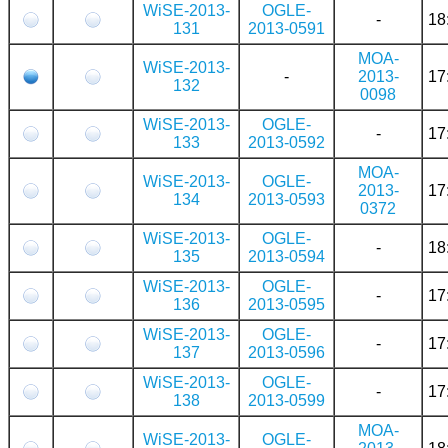
WiSE-2013-
OGLE-
-
18
131
2013-0591
MOA-
WiSE-2013-
-
2013-
17
132
0098
WiSE-2013-
OGLE-
-
17
133
2013-0592
MOA-
WiSE-2013-
OGLE-
2013-
17
134
2013-0593
0372
WiSE-2013-
OGLE-
-
18
135
2013-0594
WiSE-2013-
OGLE-
-
17
136
2013-0595
WiSE-2013-
OGLE-
-
17
137
2013-0596
WiSE-2013-
OGLE-
-
17
138
2013-0599
MOA-
WiSE-2013-
OGLE-