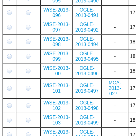
095
2013-0490
WiSE-2013-
OGLE-
-
17
096
2013-0491
WiSE-2013-
OGLE-
-
17
097
2013-0492
WiSE-2013-
OGLE-
-
18
098
2013-0494
WiSE-2013-
OGLE-
-
18
099
2013-0495
WiSE-2013-
OGLE-
-
18
100
2013-0496
MOA-
WiSE-2013-
OGLE-
2013-
17
101
2013-0497
0271
WiSE-2013-
OGLE-
-
17
102
2013-0498
WiSE-2013-
OGLE-
-
18
103
2013-0499
WiSE-2013-
OGLE-
-
17