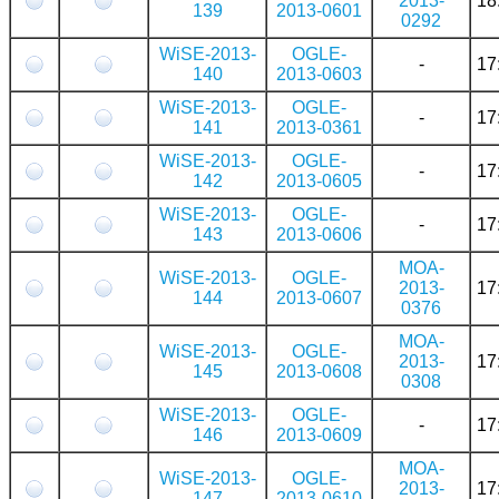
2013-
18
139
2013-0601
0292
WiSE-2013-
OGLE-
-
17
140
2013-0603
WiSE-2013-
OGLE-
-
17
141
2013-0361
WiSE-2013-
OGLE-
-
17
142
2013-0605
WiSE-2013-
OGLE-
-
17
143
2013-0606
MOA-
WiSE-2013-
OGLE-
2013-
17
144
2013-0607
0376
MOA-
WiSE-2013-
OGLE-
2013-
17
145
2013-0608
0308
WiSE-2013-
OGLE-
-
17
146
2013-0609
MOA-
WiSE-2013-
OGLE-
2013-
17
147
2013-0610