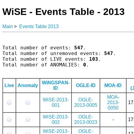
WiSE - Events Table - 2013
Main
>
Events Table 2013
Total number of events: 
547
.

Total number of unremoved events: 
547
.

Total number of LIVE events: 
103
.

Total number of ANOMALIES: 
0
.

WiNGSPAN-
Live
Anomaly
OGLE-ID
MOA-ID
ID
(
MOA-
WiSE-2013-
OGLE-
2013-
17
001
2013-0005
0050
WiSE-2013-
OGLE-
-
17
002
2013-0023
WiSE-2013-
OGLE-
-
17