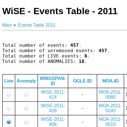
WiSE - Events Table - 2011
Main
>
Events Table 2011
Total number of events: 
457
.

Total number of unremoved events: 
457
.

Total number of LIVE events: 
6
.

Total number of ANOMALIES: 
18
.

WiNGSPAN-
Live
Anomaly
OGLE-ID
MOA-ID
ID
WiSE-2011-
MOA-2011-
-
414
0080
WiSE-2011-
MOA-2011-
-
426
0245
WiSE-2011-
MOA-2011-
-
408
0010